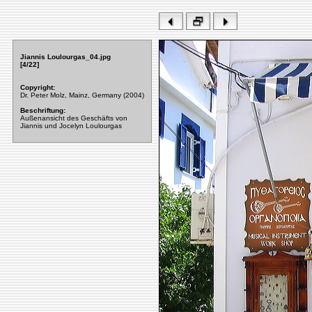
Jiannis Loulourgas_04.jpg
[4/22]
Copyright:
Dr. Peter Molz, Mainz, Germany (2004)
Beschriftung:
Außenansicht des Geschäfts von
Jiannis und Jocelyn Loulourgas