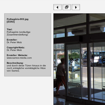
Pythagório-003.jpg
[3/292]
Titel:
Pythagório (vorläufige
Zusammenstellung)
Ersteller:
Dr. Peter Molz
Copyright-Notiz:
Dr. Peter Molz
Ersteller: Website:
www.samos-media.com
Beschreibung:
und durch diese Türen hinaus in die
noch erträgliche vormittägliche Hitze
von Samos.