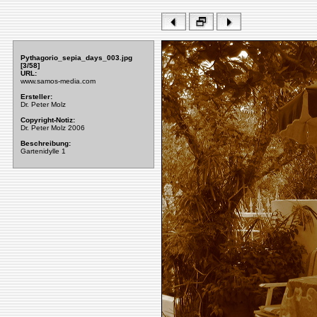
Pythagorio_sepia_days_003.jpg
[3/58]
URL:
www.samos-media.com
Ersteller:
Dr. Peter Molz
Copyright-Notiz:
Dr. Peter Molz 2006
Beschreibung:
Gartenidylle 1