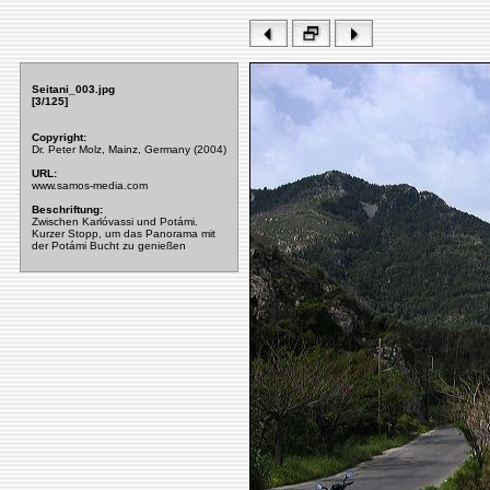
Seitani_003.jpg
[3/125]
Copyright:
Dr. Peter Molz, Mainz, Germany (2004)
URL:
www.samos-media.com
Beschriftung:
Zwischen Karlóvassi und Potámi.
Kurzer Stopp, um das Panorama mit
der Potámi Bucht zu genießen