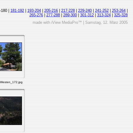
-180 |
181-192
|
193-204
|
205-216
|
217-228
|
229-240
|
241-252
|
253-264
|
265-276
|
277-288
|
289-300
|
301-312
|
313-324
|
325-328
made with iView MediaPro™ | Samstag, 12. März 2005
Westen_172.jpg