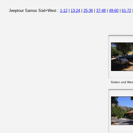
Jeeptour Samos Süd+West :
1-12
|
13-24
|
25-36
|
37-48
|
49-60
|
61-72
Süden und Wes