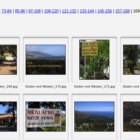
|
73-84
|
85-96
|
97-108
|
109-120
|
121-132
|
133-144
|
145-156
|
157-168
| 169
ten_169.jpg
Süden und Westen_170.jpg
Süden und Westen_171.jpg
Süden und 